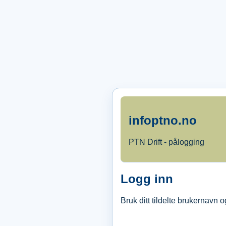
infoptno.no
PTN Drift - pålogging
Logg inn
Bruk ditt tildelte brukernavn 